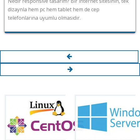
 responsive tasarım? Bir internet sitesinin, tek
Googl
nla hem pc hem tablet hem de cep
intern
onlarına uyumlu olmasıdır.
değişi