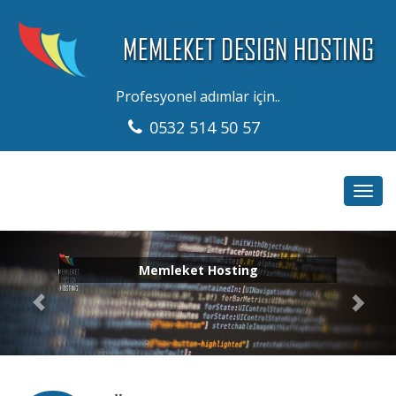
Profesyonel adımlar için..
0532 514 50 57
Toggl
navig
Memleket Hosting