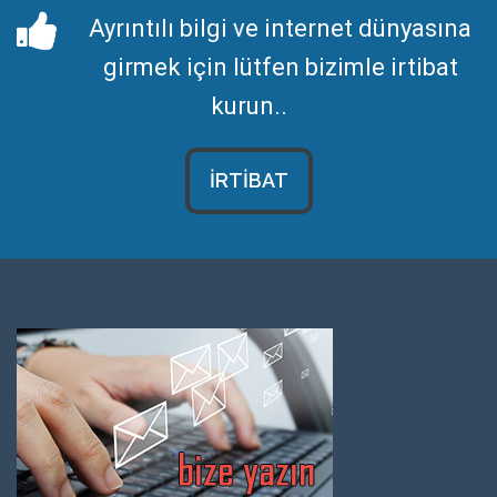
Ayrıntılı bilgi ve internet dünyasına
girmek için lütfen bizimle irtibat
kurun..
İRTİBAT