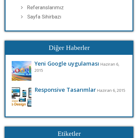
Referanslarımız
Sayfa Sihirbazı
Diğer Haberler
Yeni Google uygulaması
Haziran 6,
2015
Responsive Tasarımlar
Haziran 6, 2015
Etiketler