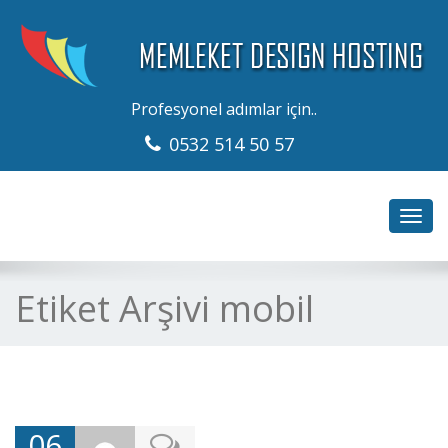
Profesyonel adımlar için..
0532 514 50 57
Toggl
navig
Etiket Arşivi
mobil
06