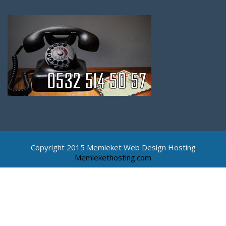
Copyright 2015 Memleket Web Design Hosting
Memlekethosting.com