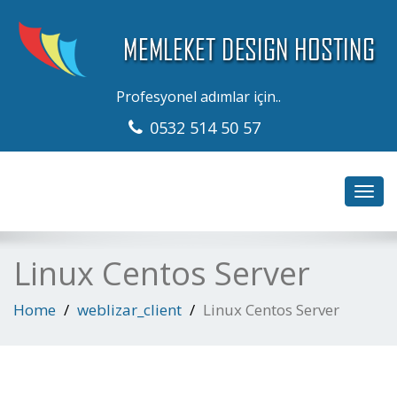
Profesyonel adımlar için..
0532 514 50 57
Toggl
navig
Linux Centos Server
Home
weblizar_client
Linux Centos Server