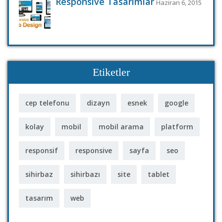
Responsive Tasarımlar
Haziran 6, 2015
Etiketler
cep telefonu
dizayn
esnek
google
kolay
mobil
mobil arama
platform
responsif
responsive
sayfa
seo
sihirbaz
sihirbazı
site
tablet
tasarım
web